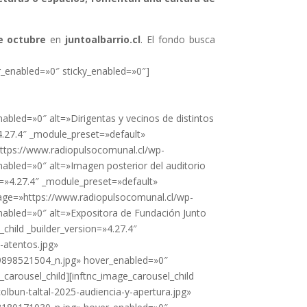
e octubre
en
juntoalbarrio.cl
. El fondo busca
r_enabled=»0″ sticky_enabled=»0″]
-
ed=»0″ alt=»Dirigentas y vecinos de distintos
»4.27.4″ _module_preset=»default»
https://www.radiopulsocomunal.cl/wp-
led=»0″ alt=»Imagen posterior del auditorio
on=»4.27.4″ _module_preset=»default»
image=»https://www.radiopulsocomunal.cl/wp-
bled=»0″ alt=»Expositora de Fundación Junto
_child _builder_version=»4.27.4″
-atentos.jpg»
898521504_n.jpg» hover_enabled=»0″
_carousel_child][inftnc_image_carousel_child
olbun-taltal-2025-audiencia-y-apertura.jpg»