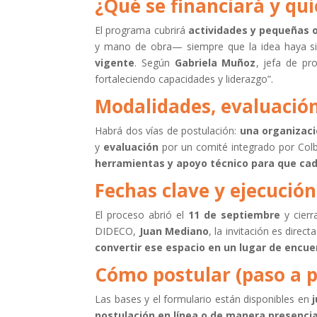
¿Qué se financiará y qu
El programa cubrirá
actividades y pequeñas 
y mano de obra— siempre que la idea haya s
vigente
. Según
Gabriela Muñoz
, jefa de pr
fortaleciendo capacidades y liderazgo”.
Modalidades, evaluación
Habrá dos vías de postulación:
una organizac
y
evaluación
por un comité integrado por Col
herramientas y apoyo técnico
para que cad
Fechas clave y ejecución
El proceso abrió el
11 de septiembre
y cierr
DIDECO,
Juan Mediano
, la invitación es direc
convertir ese espacio en un lugar de encu
Cómo postular (paso a 
Las bases y el formulario están disponibles en
postulación en línea o de manera presencia