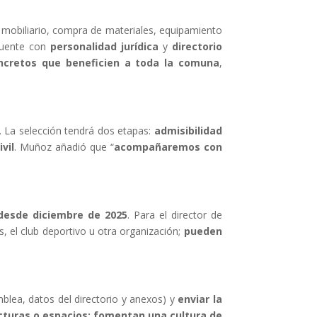
 mobiliario, compra de materiales, equipamiento
cuente con
personalidad jurídica
y
directorio
ncretos que beneficien a toda la comuna
,
). La selección tendrá dos etapas:
admisibilidad
vil
. Muñoz añadió que “
acompañaremos con
desde diciembre de 2025
. Para el director de
os, el club deportivo u otra organización;
pueden
blea, datos del directorio y anexos) y
enviar la
cturas o espacios;
fomentan una cultura de