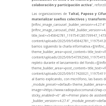
colaboración y participación activa
”, reforz
Las organizaciones de
Taltal, Paposo y Cif
materializar sueños colectivos
y
transform
[inftnc_image_carousel _builder_version=»4.27.
[inftnc_image_carousel_child _builder_version=
title_text=»545842781_1197541285739947_1473
content/uploads/2025/09/545842781_1197541285
barrios siguiendo la charla informativa.»][/inft
theme_builder_area=»post_content» title_text=»
content/uploads/2025/09/547392560_1197541539
repleto durante el lanzamiento del fondo.»][/inf
theme_builder_area=»post_content» title_text=»f
content/uploads/2025/09/517420021_119754119
al Barrio explicando, con micrófono, las bases d
_module_preset=»default» theme_builder_area=»po
image=»https://www.radiopulsocomunal.cl/wp
sticky_enabled=»0″ alt=»Primer plano de asisten
_builder_version=»4.27.4″ _module_preset=»defau