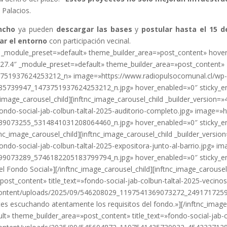
ó Palacios.
uncho
ya pueden
descargar las bases
y
postular hasta el 15 d
ar el entorno
con participación vecinal.
4″ _module_preset=»default» theme_builder_area=»post_content» hove
»4.27.4″ _module_preset=»default» theme_builder_area=»post_content»
751937624253212_n» image=»https://www.radiopulsocomunal.cl/wp
739947_1473751937624253212_n.jpg» hover_enabled=»0″ sticky_enabl
nc_image_carousel_child][inftnc_image_carousel_child _builder_version=
fondo-social-jab-colbun-taltal-2025-auditorio-completo.jpg» image=»
073255_5314841031208064460_n.jpg» hover_enabled=»0″ sticky_enab
tnc_image_carousel_child][inftnc_image_carousel_child _builder_versi
ondo-social-jab-colbun-taltal-2025-expositora-junto-al-barrio.jpg» 
9073289_5746182205183799794_n.jpg» hover_enabled=»0″ sticky_ena
el Fondo Social»][/inftnc_image_carousel_child][inftnc_image_carousel
st_content» title_text=»fondo-social-jab-colbun-taltal-2025-vecinos
-content/uploads/2025/09/546208029_1197541369073272_2491717259
tes escuchando atentamente los requisitos del fondo.»][/inftnc_image
lt» theme_builder_area=»post_content» title_text=»fondo-social-jab-c