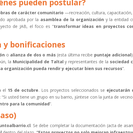
iénes pueden postular?
obras de carácter comunitario
—recreación, cultura, capacitación,
ido aprobada por la
asamblea de la organización
y la entidad 
oyecto de JAB, el foco es “
transformar ideas en proyectos co
 y bonificaciones
ión
o
alianza de dos o más
(esta última recibe
puntaje adicional
bún, la
Municipalidad de Taltal
y representantes de la
sociedad ci
a organización pueda rendir y ejecutar bien sus recursos
”.
a el
15 de octubre
. Los proyectos seleccionados se
ejecutarán 
ta: “Si usted tiene un grupo en su barrio, júntese con la junta de vecin
entro para la comunidad
”.
paso)
juntoalbarrio.cl
. Se debe completar la documentación (acta de asam
l
dentro del plazo.
“Estos proyectos no solo mejoran infraestru