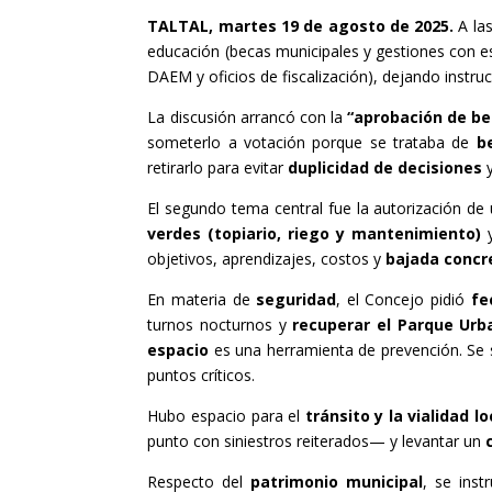
TALTAL, martes 19 de agosto de 2025.
A las
educación (becas municipales y gestiones con est
DAEM y oficios de fiscalización), dejando instr
La discusión arrancó con la
“aprobación de be
someterlo a votación porque se trataba de
b
retirarlo para evitar
duplicidad de decisiones
y
El segundo tema central fue la autorización de
verdes (topiario, riego y mantenimiento)
y
objetivos, aprendizajes, costos y
bajada concre
En materia de
seguridad
, el Concejo pidió
fe
turnos nocturnos y
recuperar el Parque Urb
espacio
es una herramienta de prevención. Se
puntos críticos.
Hubo espacio para el
tránsito y la vialidad lo
punto con siniestros reiterados— y levantar un
Respecto del
patrimonio municipal
, se inst