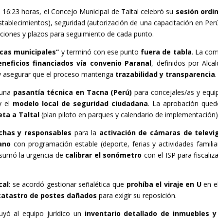
 16:23 horas, el Concejo Municipal de Taltal celebró su
sesión ordi
ablecimientos), seguridad (autorización de una capacitación en Perú)
ucciones y plazos para seguimiento de cada punto.
cas municipales”
y terminó con ese punto
fuera de tabla
. La co
eneficios financiados vía convenio Paranal
, definidos por Alca
 asegurar que el proceso mantenga
trazabilidad y transparencia
.
 una
pasantía técnica en Tacna (Perú)
para concejales/as y equi
 el
modelo local de seguridad ciudadana
. La aprobación que
ta a Taltal
(plan piloto en parques y calendario de implementación)
chas y responsables
para la
activación de cámaras de televig
ano
con programación estable (deporte, ferias y actividades famili
 sumó la urgencia de
calibrar el sonómetro
con el ISP para fiscali
cal
: se acordó gestionar señalética que
prohíba el viraje en U
en e
catastro de postes dañados
para exigir su reposición.
ruyó al equipo jurídico un
inventario detallado de inmuebles 