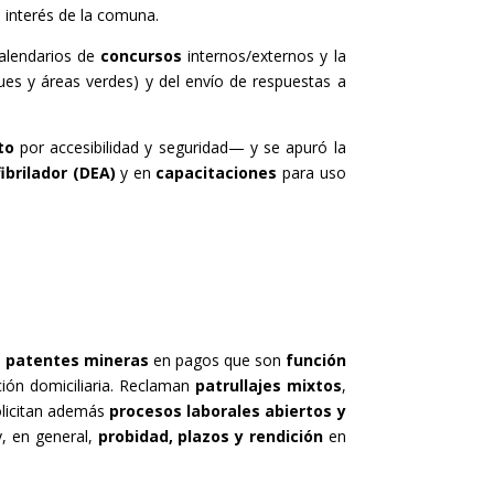
 interés de la comuna.
calendarios de
concursos
internos/externos y la
ques y áreas verdes) y del envío de respuestas a
to
por accesibilidad y seguridad— y se apuró la
ibrilador (DEA)
y en
capacitaciones
para uso
e patentes mineras
en pagos que son
función
ión domiciliaria. Reclaman
patrullajes mixtos
,
olicitan además
procesos laborales abiertos y
, en general,
probidad, plazos y rendición
en