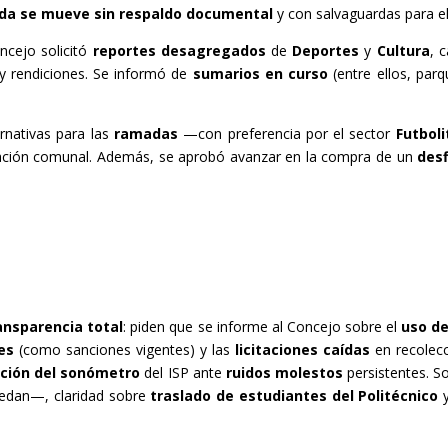
da se mueve sin respaldo documental
y con salvaguardas para el
oncejo solicitó
reportes desagregados
de
Deportes
y
Cultura
, 
y rendiciones. Se informó de
sumarios en curso
(entre ellos, par
ernativas para las
ramadas
—con preferencia por el sector
Futboli
ción comunal. Además, se aprobó avanzar en la compra de un
desf
ansparencia total
: piden que se informe al Concejo sobre el
uso d
es
(como sanciones vigentes) y las
licitaciones caídas
en recolecc
ación del sonómetro
del ISP ante
ruidos molestos
persistentes. S
edan—, claridad sobre
traslado de estudiantes del Politécnico
y