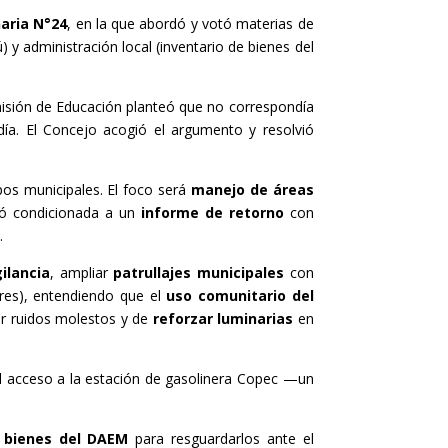
naria N°24
, en la que abordó y votó materias de
 y administración local (inventario de bienes del
misión de Educación planteó que no correspondía
ldía. El Concejo acogió el argumento y resolvió
pos municipales. El foco será
manejo de áreas
dó condicionada a un
informe de retorno
con
.
ilancia
, ampliar
patrullajes municipales
con
ares), entendiendo que el
uso comunitario del
zar ruidos molestos y de
reforzar luminarias
en
l acceso a la estación de gasolinera Copec —un
y bienes del DAEM
para resguardarlos ante el