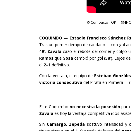
⚽ Compacto TOP | 🟡⚫ Coqu
COQUIMBO — Estadio Francisco Sánchez R
Tras un primer tiempo de candado —con gol a
49’
,
Zavala
cazó el rebote del córner y colgó 
Ramos
que
Sosa
cambió por gol (
58’
). Lejos de
el
2–1
definitivo.
Con la ventaja, el equipo de
Esteban Gonzále
victoria consecutiva
del Pirata en Primera —
r
Este Coquimbo
no necesita la posesión
para 
Zavala
es hoy la ventaja competitiva (dos asiste
Sin
Camargo
,
Zepeda
sostuvo intensidad y c
sincronizado en el
1–0
y mala defensa del
pase