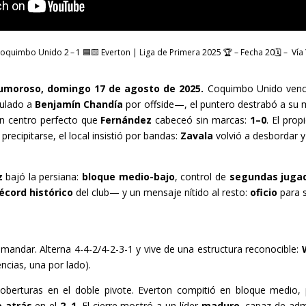
imbo Unido 2 – 1 🟦🟨 Everton | Liga de Primera 2025 🏆 – Fecha 20🗓️ – Vía 
umoroso, domingo 17 de agosto de 2025.
Coquimbo Unido ven
nulado a
Benjamín Chandía
por offside—, el puntero destrabó a su
un centro perfecto que
Fernández
cabeceó sin marcas:
1–0
. El pro
 precipitarse, el local insistió por bandas:
Zavala
volvió a desbordar y
z
bajó la persiana:
bloque medio-bajo
, control de
segundas juga
écord histórico
del club— y un mensaje nítido al resto:
oficio
para s
mandar. Alterna 4-4-2/4-2-3-1 y vive de una estructura reconocible:
ncias, una por lado).
oberturas en el doble pivote. Everton compitió en bloque medio, 
 atrás
en el
2–1
. El cierre mostró a un líder
maduro
, capaz de admi