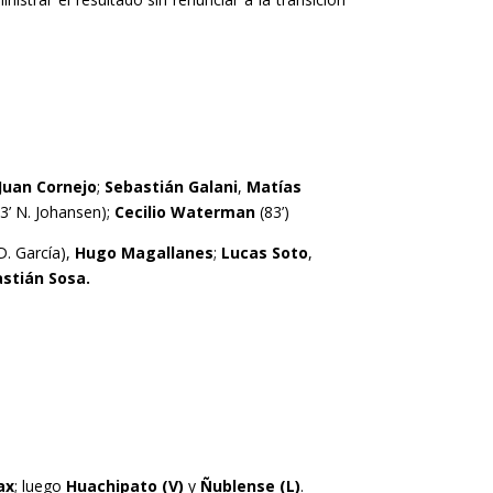
Juan Cornejo
;
Sebastián Galani
,
Matías
3’ N. Johansen);
Cecilio Waterman
(83’)
D. García),
Hugo Magallanes
;
Lucas Soto
,
stián Sosa.
ax
; luego
Huachipato (V)
y
Ñublense (L)
.