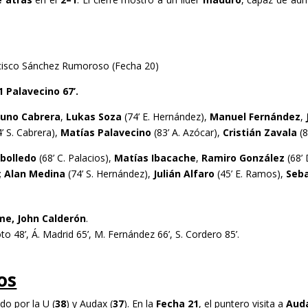
cisco Sánchez Rumoroso (Fecha 20)
1 Palavecino 67’.
runo Cabrera
,
Lukas Soza
(74’ E. Hernández),
Manuel Fernández
,
’ S. Cabrera),
Matías Palavecino
(83’ A. Azócar),
Cristián Zavala
(8
bolledo
(68’ C. Palacios),
Matías Ibacache
,
Ramiro González
(68’ 
;
Alan Medina
(74’ S. Hernández),
Julián Alfaro
(45’ E. Ramos),
Seba
me, John Calderón
.
to 48’, Á. Madrid 65’, M. Fernández 66’, S. Cordero 85’.
os
ido por la U (
38
) y Audax (
37
). En la
Fecha 21
, el puntero visita a
Aud