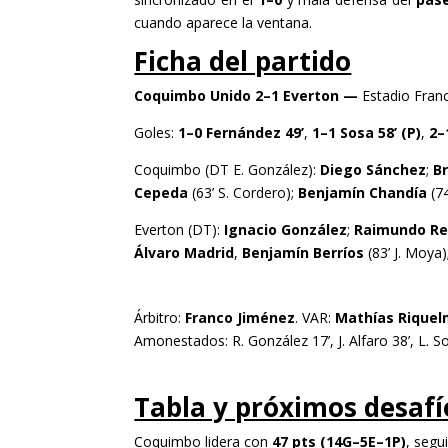
cuando aparece la ventana.
Ficha del partido
Coquimbo Unido 2–1 Everton
—
Estadio Fran
Goles:
1–0 Fernández 49’
,
1–1 Sosa 58’ (P)
,
2–
Coquimbo (DT E. González):
Diego Sánchez
;
B
Cepeda
(63’ S. Cordero);
Benjamín Chandía
(74
Everton (DT):
Ignacio González
;
Raimundo Re
Álvaro Madrid
,
Benjamín Berríos
(83’ J. Moya)
Árbitro:
Franco Jiménez
. VAR:
Mathías Riquel
Amonestados: R. González 17’, J. Alfaro 38’, L. So
Tabla y próximos desafí
Coquimbo lidera con
47 pts (14G–5E–1P)
, segu