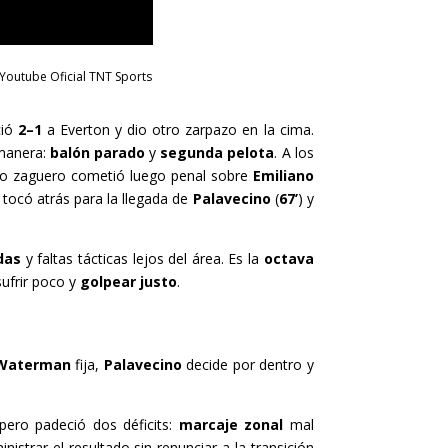
Youtube Oficial TNT Sports
ció
2–1
a Everton y dio otro zarpazo en la cima.
 manera:
balón parado
y
segunda pelota
. A los
pio zaguero cometió luego penal sobre
Emiliano
 tocó atrás para la llegada de
Palavecino
(
67’
) y
das
y faltas tácticas lejos del área. Es la
octava
ufrir poco y
golpear justo
.
Waterman
fija,
Palavecino
decide por dentro y
pero padeció dos déficits:
marcaje zonal
mal
nistrar el resultado sin renunciar a la transición