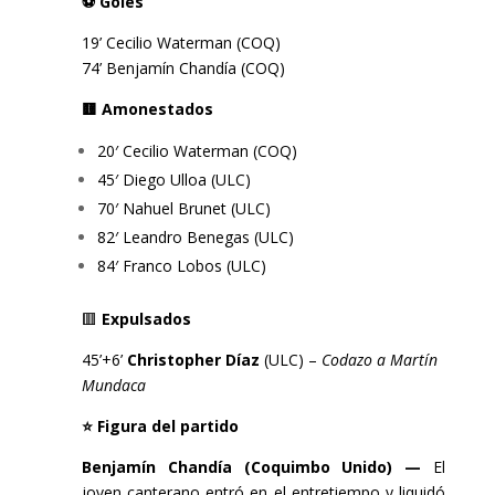
⚽ Goles
19’
Cecilio Waterman (COQ)
74’
Benjamín Chandía (COQ)
🟨 Amonestados
20′ Cecilio Waterman (COQ)
45′ Diego Ulloa (ULC)
70′ Nahuel Brunet (ULC)
82′ Leandro Benegas (ULC)
84′ Franco Lobos (ULC)
🟥
Expulsados
45’+6’
Christopher Díaz
(ULC) –
Codazo a Martín
Mundaca
⭐ Figura del partido
Benjamín Chandía (Coquimbo Unido) —
El
joven canterano entró en el entretiempo y liquidó