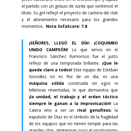
el partido con un golazo de zurda que sentenció el
título. Su gol reflejó el proyecto de cantera del club
y el atrevimiento necesario para los grandes
momentos.
Nota SofaScore: 7.8
¡SEÑORES, LLEGÓ EL DÍA! ¡COQUIMBO
UNIDO CAMPEÓN!
Lo que vimos en el
Francisco Sánchez Rumoroso fue el justo
reflejo de una temporada brillante.
¡Que le
quede claro a todos!
Este equipo de Esteban
González no es flor de un día, es una
máquina sólida
construida sin egos ni
billeteras reventadas, lo que demuestra que
¡la unidad, el trabajo y el orden táctico
siempre le ganan a la improvisación!
La
Calera vino a ser un
rival genuflexo
; la
expulsión de Díaz es el símbolo de la fragilidad
de los equipos que no tienen temple para las
grandes citas. ¡Waterman puso el oportunismo