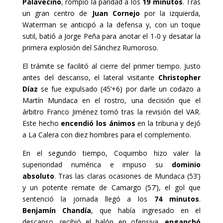
Palavecino
, rompió la paridad a los
19 minutos
. Tras
un gran centro de
Juan Cornejo
por la izquierda,
Waterman se anticipó a la defensa y, con un toque
sutil, batió a Jorge Peña para anotar el 1-0 y desatar la
primera explosión del Sánchez Rumoroso.
El trámite se facilitó al cierre del primer tiempo. Justo
antes del descanso, el lateral visitante
Christopher
Díaz
se fue expulsado (45’+6) por darle un codazo a
Martín Mundaca en el rostro, una decisión que el
árbitro Franco Jiménez tomó tras la revisión del VAR.
Este hecho
encendió los ánimos
en la tribuna y dejó
a La Calera con diez hombres para el complemento.
En el segundo tiempo, Coquimbo hizo valer la
superioridad numérica e impuso su
dominio
absoluto
. Tras las claras ocasiones de Mundaca (53’)
y un potente remate de Camargo (57’), el gol que
sentenció la jornada llegó a los
74 minutos
.
Benjamín Chandía
, que había ingresado en el
descanso, recibió el balón en ofensiva,
enganchó