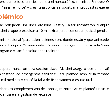
inero como foco principal contra el narcotráfico, mientras Enríque
 en “minar el norte” y crear una policía aeroportuaria, propuestas que 
polémico
ar reflejaron una línea divisoria. Kast y Kaiser rechazaron cualqu
hei propuso expulsar a 10 mil extranjeros con orden judicial pendient
nto nacional “para saber quiénes son, dónde están y qué anteceden
ores. Enríquez-Ominami advirtió sobre el riesgo de una mirada “car
grante y llamó a soluciones realistas.
de espera marcaron otra sección clave. Matthei aseguró que en un a
 “estado de emergencia sanitaria”. Jara planteó ampliar la formació
l médicos y criticó la falta de financiamiento estructural.
cobertura complementaria de Fonasa, mientras Artés planteó un sistem
ficiencia en la gestión de recursos.