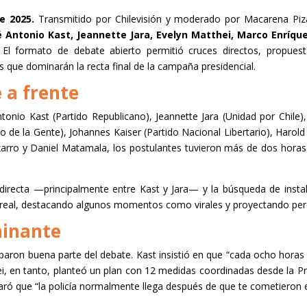
e 2025.
Transmitido por Chilevisión y moderado por Macarena Piz
 Antonio Kast, Jeannette Jara, Evelyn Matthei, Marco Enríque
.
El formato de debate abierto permitió cruces directos, propues
jes que dominarán la recta final de la campaña presidencial.
 a frente
tonio Kast (Partido Republicano), Jeannette Jara (Unidad por Chile)
o de la Gente), Johannes Kaiser (Partido Nacional Libertario), Harol
rro y Daniel Matamala, los postulantes tuvieron más de dos horas 
 directa —principalmente entre Kast y Jara— y la búsqueda de instal
o real, destacando algunos momentos como virales y proyectando pe
minante
paron buena parte del debate. Kast insistió en que “cada ocho horas 
hei, en tanto, planteó un plan con 12 medidas coordinadas desde la Pre
ró que “la policía normalmente llega después de que te cometieron el