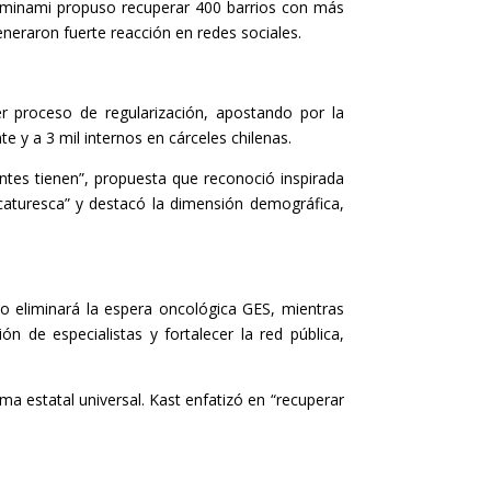
z-Ominami propuso recuperar 400 barrios con más
generaron fuerte reacción en redes sociales.
ier proceso de regularización, apostando por la
e y a 3 mil internos en cárceles chilenas.
tes tienen”, propuesta que reconoció inspirada
icaturesca” y destacó la dimensión demográfica,
ño eliminará la espera oncológica GES, mientras
n de especialistas y fortalecer la red pública,
a estatal universal. Kast enfatizó en “recuperar