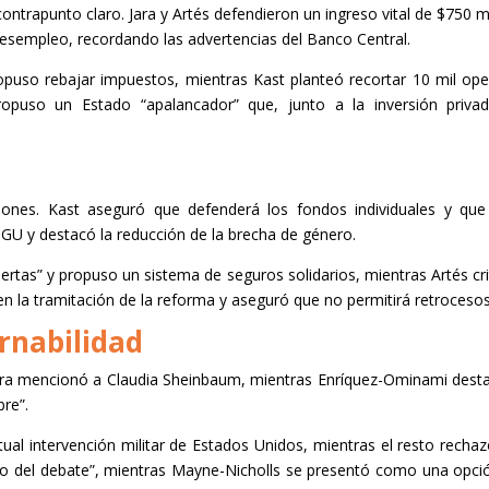
contrapunto claro. Jara y Artés defendieron un ingreso vital de $750
desempleo, recordando las advertencias del Banco Central.
ropuso rebajar impuestos, mientras Kast planteó recortar 10 mil oper
opuso un Estado “apalancador” que, junto a la inversión priva
siones. Kast aseguró que defenderá los fondos individuales y que
PGU y destacó la reducción de la brecha de género.
tas” y propuso un sistema de seguros solidarios, mientras Artés crit
n la tramitación de la reforma y aseguró que no permitirá retrocesos
ernabilidad
ara mencionó a Claudia Sheinbaum, mientras Enríquez-Ominami destacó
bre”.
al intervención militar de Estados Unidos, mientras el resto rechazó
no del debate”, mientras Mayne-Nicholls se presentó como una opción