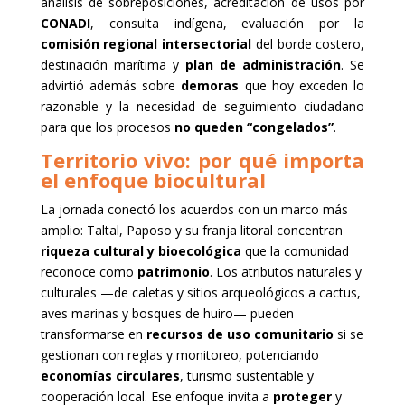
análisis de sobreposiciones, acreditación de usos por
CONADI
, consulta indígena, evaluación por la
comisión regional intersectorial
del borde costero,
destinación marítima y
plan de administración
. Se
advirtió además sobre
demoras
que hoy exceden lo
razonable y la necesidad de seguimiento ciudadano
para que los procesos
no queden “congelados”
.
Territorio vivo: por qué importa
el enfoque biocultural
La jornada conectó los acuerdos con un marco más
amplio: Taltal, Paposo y su franja litoral concentran
riqueza cultural y bioecológica
que la comunidad
reconoce como
patrimonio
. Los atributos naturales y
culturales —de caletas y sitios arqueológicos a cactus,
aves marinas y bosques de huiro— pueden
transformarse en
recursos de uso comunitario
si se
gestionan con reglas y monitoreo, potenciando
economías circulares
, turismo sustentable y
cooperación local. Ese enfoque invita a
proteger
y