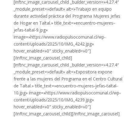
[inftnc_image_carousel_child _builder_version=»4.27.4″
_module_preset=»default» alt=»Trabajo en equipo
durante actividad práctica del Programa Mujeres Jefas
de Hogar en Taltal.» title_text=»encuentro-mujeres-
jefas-taltal-9.jpg»
image=»https://www.radiopulsocomunal.cl/wp-
content/uploads/2025/10/IMG_4242.jpg»
hover_enabled=»0″ sticky_enabled=»0″]
[/inftnc_image_carousel_child]
[inftnc_image_carousel_child _builder_version=»4.27.4″
_module_preset=»default» alt=»Expositora expone
frente a las mujeres del Programa en el Centro Cultural
de Taltal.» title_text=»encuentro-mujeres-jefas-taltal-
10.jpg» image=»https://www.radiopulsocomunal.cl/wp-
content/uploads/2025/10/IMG_4239.jpg»
hover_enabled=»0″ sticky_enabled=»0″]
[/inftnc_image_carousel_child][/inftnc_image_carousel]