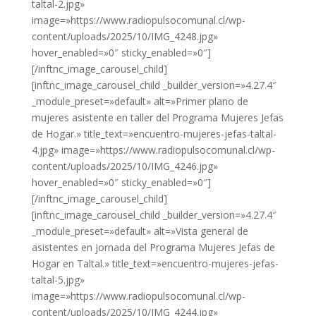
taltal-2.jpg»
image=»https://www.radiopulsocomunal.cl/wp-
content/uploads/2025/10/IMG_4248.jpg»
hover_enabled=»0″ sticky_enabled=»0″]
[/inftnc_image_carousel_child]
[inftnc_image_carousel_child _builder_version=»4.27.4″
_module_preset=»default» alt=»Primer plano de
mujeres asistente en taller del Programa Mujeres Jefas
de Hogar.» title_text=»encuentro-mujeres-jefas-taltal-
4.jpg» image=»https://www.radiopulsocomunal.cl/wp-
content/uploads/2025/10/IMG_4246.jpg»
hover_enabled=»0″ sticky_enabled=»0″]
[/inftnc_image_carousel_child]
[inftnc_image_carousel_child _builder_version=»4.27.4″
_module_preset=»default» alt=»Vista general de
asistentes en jornada del Programa Mujeres Jefas de
Hogar en Taltal.» title_text=»encuentro-mujeres-jefas-
taltal-5.jpg»
image=»https://www.radiopulsocomunal.cl/wp-
content/uploads/2025/10/IMG_4244.jpg»