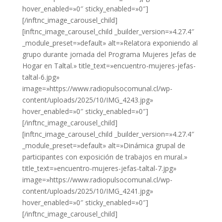
hover_enabled=»0″ sticky_enabled=»0″]
[/inftnc_image_carousel_child]
[inftnc_image_carousel_child _builder_version=»4.27.4″
_module_preset=»default» alt=»Relatora exponiendo al
grupo durante jornada del Programa Mujeres Jefas de
Hogar en Taltal.» title_text=»encuentro-mujeres-jefas-
taltal-6.jpg»
image=»https://www.radiopulsocomunal.cl/wp-
content/uploads/2025/10/IMG_4243.jpg»
hover_enabled=»0″ sticky_enabled=»0″]
[/inftnc_image_carousel_child]
[inftnc_image_carousel_child _builder_version=»4.27.4″
_module_preset=»default» alt=»Dinámica grupal de
participantes con exposición de trabajos en mural.»
title_text=»encuentro-mujeres-jefas-taltal-7.jpg»
image=»https://www.radiopulsocomunal.cl/wp-
content/uploads/2025/10/IMG_4241.jpg»
hover_enabled=»0″ sticky_enabled=»0″]
[/inftnc_image_carousel_child]