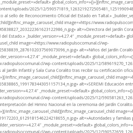
″ _module_preset=»default» global_colors_info=»{}»][inftnc_image_caro
content/uploads/2025/12/590571819_1263219272505481_12519909485
to al sello de Reconocimiento Oficial del Estado en Taltal.» _builder
_child][inftnc_image_carousel_child image=»https://www.radiopulsocom
38827_203222361623122986_n.jpg» alt=»Directora del Jardín Coralit
 del Estado.» _builder_version=»4.27.4″ _module_preset=»default» glo
rousel_child image=»https://www.radiopulsocomunal.cl/wp-
38839_2876102037569073096_n.jpg» alt=»Niños del Jardín Coralito 
uilder_version=»4.27.4″ _module_preset=»default» global_colors_info=»{
/www.radiopulsocomunal.cl/wp-content/uploads/2025/12/589619270_
 Jardín Infantil y Sala Cuna Coralito tras recibir su certificación ofici
»][/inftnc_image_carousel_child][inftnc_image_carousel_child image=
5838865_1991783443051157134_n.jpg» alt=»SEREMI Educación entreg
ilder_version=»4.27.4″ _module_preset=»default» global_colors_info=»{}
/www.radiopulsocomunal.cl/wp-content/uploads/2025/12/590581263_
 interpretación del Himno Nacional en la ceremonia del Jardín Coralito
»][/inftnc_image_carousel_child][inftnc_image_carousel_child image=
72203_6129181546224218655_n.jpg» alt=»Autoridades y familias pre
_builder_version=»4.27.4″ _module_preset=»default» global_colors_info=»
/www.radiopulsocomunal.cl/wp-content/uploads/2025/12/590572659_