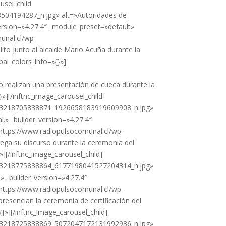
usel_child
04194287_n.jpg» alt=»Autoridades de
_version=»4.27.4″ _module_preset=»default»
unal.cl/wp-
o junto al alcalde Mario Acuña durante la
bal_colors_info=»{}»]
realizan una presentación de cueca durante la
}»][/inftnc_image_carousel_child]
1263218705838871_1926658183919609908_n.jpg»
al.» _builder_version=»4.27.4″
»https://www.radiopulsocomunal.cl/wp-
a su discurso durante la ceremonia del
»][/inftnc_image_carousel_child]
1263218775838864_6177198041527204314_n.jpg»
.» _builder_version=»4.27.4″
»https://www.radiopulsocomunal.cl/wp-
sencian la ceremonia de certificación del
{}»][/inftnc_image_carousel_child]
1263218725838869_5072047172131992936_n.jpg»