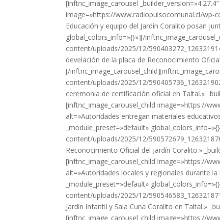
[inftnc_image_carousel _builder_version=»4.27.4
image=»https://www.radiopulsocomunal.cl/wp-
Educación y equipo del Jardín Coralito posan jun
global_colors_info=»{}»][/inftnc_image_carousel
content/uploads/2025/12/590403272_12632191458
develación de la placa de Reconocimiento Oficial
[/inftnc_image_carousel_child][inftnc_image_ca
content/uploads/2025/12/590405736_12632190258
ceremonia de certificación oficial en Taltal.» _b
[inftnc_image_carousel_child image=»https:/
alt=»Autoridades entregan materiales educativos al
_module_preset=»default» global_colors_info=»{}
content/uploads/2025/12/590572679_126321876
Reconocimiento Oficial del Jardín Coralito.» _bu
[inftnc_image_carousel_child image=»https:/
alt=»Autoridades locales y regionales durante la
_module_preset=»default» global_colors_info=»{}
content/uploads/2025/12/590546583_12632187191
Jardín Infantil y Sala Cuna Coralito en Taltal.» 
[inftnc_image_carousel_child image=»https:/