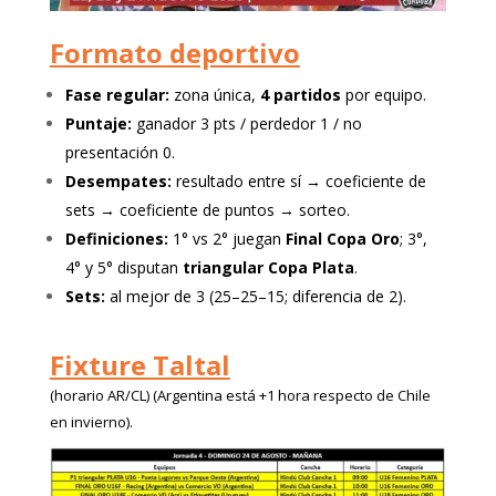
Formato deportivo
Fase regular:
zona única,
4 partidos
por equipo.
Puntaje:
ganador 3 pts / perdedor 1 / no
presentación 0.
Desempates:
resultado entre sí → coeficiente de
sets → coeficiente de puntos → sorteo.
Definiciones:
1° vs 2° juegan
Final Copa Oro
; 3°,
4° y 5° disputan
triangular Copa Plata
.
Sets:
al mejor de 3 (25–25–15; diferencia de 2).
Fixture Taltal
(horario AR/CL) (Argentina está +1 hora respecto de Chile
en invierno).