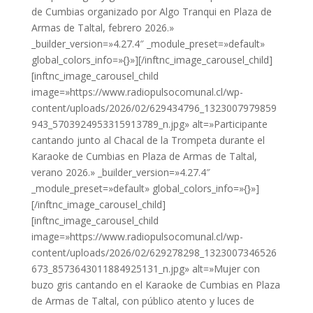
de Cumbias organizado por Algo Tranqui en Plaza de
Armas de Taltal, febrero 2026.»
_builder_version=»4.27.4″ _module_preset=»default»
global_colors_info=»{}»][/inftnc_image_carousel_child]
[inftnc_image_carousel_child
image=»https://www.radiopulsocomunal.cl/wp-
content/uploads/2026/02/629434796_1323007979859
943_5703924953315913789_n.jpg» alt=»Participante
cantando junto al Chacal de la Trompeta durante el
Karaoke de Cumbias en Plaza de Armas de Taltal,
verano 2026.» _builder_version=»4.27.4″
_module_preset=»default» global_colors_info=»{}»]
[/inftnc_image_carousel_child]
[inftnc_image_carousel_child
image=»https://www.radiopulsocomunal.cl/wp-
content/uploads/2026/02/629278298_1323007346526
673_8573643011884925131_n.jpg» alt=»Mujer con
buzo gris cantando en el Karaoke de Cumbias en Plaza
de Armas de Taltal, con público atento y luces de