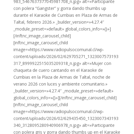
983_5467637377045981708_n.jpg» alt=»Participante
con polera “Gangster” y gorra dando thumbs up
durante el Karaoke de Cumbias en Plaza de Armas de
Taltal, febrero 2026.» _builder_version=»4.27.4″
_module_preset=»default» global_colors_info=»{}»]
[/inftnc_image_carousel_child]
[inftnc_image_carousel_child
image=»https://www.radiopulsocomunal.cl/wp-
content/uploads/2026/02/629705271_1323007573193
317_8999922515035209318_n.jpg» alt=»Mujer con
chaqueta de cuero cantando en el Karaoke de
Cumbias en la Plaza de Armas de Taltal, noche de
verano 2026 con luces y ambiente comunitario.»
_builder_version=»4.27.4″ _module_preset=»default»
global_colors_info=»{}»][/inftnc_image_carousel_child]
[inftnc_image_carousel_child
image=»https://www.radiopulsocomunal.cl/wp-
content/uploads/2026/02/629435450_1323007343193
340_3128095280940906978_n.jpg» alt=»Participante
con polera gris y gorra dando thumbs up en el Karaoke