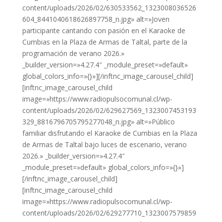
content/uploads/2026/02/630533562_1323008036526
604_8441040618626897758_n.jpg» alt=»Joven
participante cantando con pasión en el Karaoke de
Cumbias en la Plaza de Armas de Taltal, parte de la
programación de verano 2026.»
_builder_version=»4.27.4″ _module_preset=»default»
global_colors_info=»{}»][/inftnc_image_carousel_child]
[inftnc_image_carousel_child
image=»https://www.radiopulsocomunal.cl/wp-
content/uploads/2026/02/629627569_1323007453193
329_8816796705795277048_n.jpg» alt=»Público
familiar disfrutando el Karaoke de Cumbias en la Plaza
de Armas de Taltal bajo luces de escenario, verano
2026.» _builder_version=»4.27.4″
_module_preset=»default» global_colors_info=»{}»]
[/inftnc_image_carousel_child]
[inftnc_image_carousel_child
image=»https://www.radiopulsocomunal.cl/wp-
content/uploads/2026/02/629277710_1323007579859