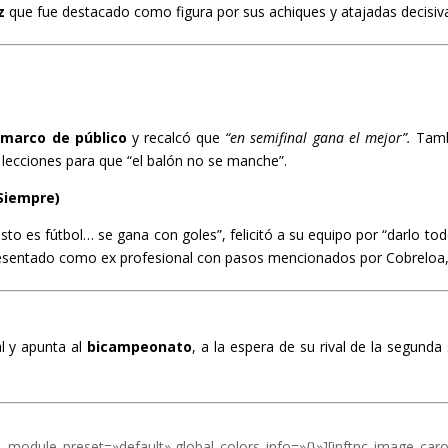
z
que fue destacado como figura por sus achiques y atajadas decisiv
marco de público
y recalcó que
“en semifinal gana el mejor”.
Tamb
 lecciones para que “el balón no se manche”.
 Siempre)
sto es fútbol… se gana con goles”, felicitó a su equipo por “darlo todo
e presentado como ex profesional con pasos mencionados por Cobreloa
al y apunta al
bicampeonato
, a la espera de su rival de la segund
″ _module_preset=»default» global_colors_info=»{}»][inftnc_image_caro