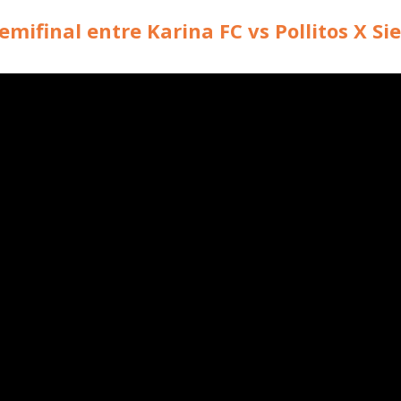
emifinal entre Karina FC vs Pollitos X S