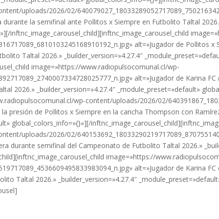
content/uploads/2026/02/640079027_18033289052717089_7502163420
 durante la semifinal ante Pollitos x Siempre en Futbolito Taltal 2026
»][/inftnc_image_carousel_child][inftnc_image_carousel_child image=
6717089_6810103245168910192_n.jpg» alt=»Jugador de Pollitos x Si
bolito Taltal 2026.» _builder_version=»4.27.4″ _module_preset=»defaul
rousel_child image=»https://www.radiopulsocomunal.cl/wp-
2717089_2740007334728025777_n.jpg» alt=»Jugador de Karina FC (n
Taltal 2026.» _builder_version=»4.27.4″ _module_preset=»default» globa
/www.radiopulsocomunal.cl/wp-content/uploads/2026/02/640391867_
 la presión de Pollitos x Siempre en la cancha Thompson con Ramírez,
t» global_colors_info=»{}»][/inftnc_image_carousel_child][inftnc_imag
content/uploads/2026/02/640153692_18033290219717089_87075514022
rrera durante semifinal del Campeonato de Futbolito Taltal 2026.» _bu
_child][inftnc_image_carousel_child image=»https://www.radiopulsocom
9717089_4536609495833983094_n.jpg» alt=»Jugador de Karina FC co
bolito Taltal 2026.» _builder_version=»4.27.4″ _module_preset=»default
ousel]