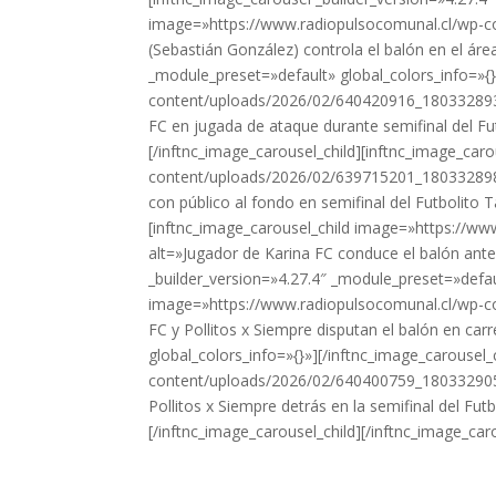
image=»https://www.radiopulsocomunal.cl/wp-
(Sebastián González) controla el balón en el área
_module_preset=»default» global_colors_info=»{}
content/uploads/2026/02/640420916_1803328931
FC en jugada de ataque durante semifinal del Fut
[/inftnc_image_carousel_child][inftnc_image_ca
content/uploads/2026/02/639715201_1803328989
con público al fondo en semifinal del Futbolito 
[inftnc_image_carousel_child image=»https:/
alt=»Jugador de Karina FC conduce el balón ante
_builder_version=»4.27.4″ _module_preset=»defaul
image=»https://www.radiopulsocomunal.cl/wp-
FC y Pollitos x Siempre disputan el balón en ca
global_colors_info=»{}»][/inftnc_image_carousel
content/uploads/2026/02/640400759_1803329051
Pollitos x Siempre detrás en la semifinal del Fut
[/inftnc_image_carousel_child][/inftnc_image_car