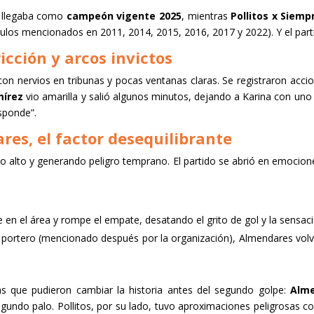
llegaba como
campeón vigente 2025
, mientras
Pollitos x Siemp
tulos mencionados en 2011, 2014, 2015, 2016, 2017 y 2022). Y el parti
icción y arcos invictos
 con nervios en tribunas y pocas ventanas claras. Se registraron acc
írez
vio amarilla y salió algunos minutos, dejando a Karina con un
sponde”.
es, el factor desequilibrante
alto y generando peligro temprano. El partido se abrió en emociones:
en el área y rompe el empate, desatando el grito de gol y la sensación
el portero (mencionado después por la organización), Almendares volvi
as que pudieron cambiar la historia antes del segundo golpe:
Alme
gundo palo. Pollitos, por su lado, tuvo aproximaciones peligrosas co