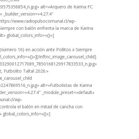
575356854_n.jpg» alt=»Arquero de Karina FC
.» _builder_version=»4.27.4″
»https://www.radiopulsocomunal.cl/wp-
empre con balón enfrenta la marca de Karina
t» global_colors_info=»{}»]
úmero 16) en acción ante Pollitos x Siempre
l_colors_info=»{}»][/inftnc_image_carousel_child]
18033290012717089_7850168129917833533_n.jpg»
 Futbolito Taltal 2026.»
e_carousel_child
47869516_n.jpg» alt=»Futbolistas de Karina
ilder_version=»4.27.4″ _module_preset=»default»
unal.cl/wp-
ntrola el balón en mitad de cancha con
» global_colors_info=»{}»]