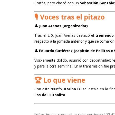
Cortés, pero chocó con un
Sebastián Gonzále
🎙️ Voces tras el pitazo
👤 Juan Arenas (organizador)
Tras el 2-0, Juan Arenas destacó el
tremendo 
respecto a la jornada anterior y que se tomaron
👤 Eduardo Gutiérrez (capitán de Pollitos x
Visiblemente dolido, asumió con deportividad: “e
y para la otra semifinal. En la transmisión fu
🏆 Lo que viene
Con este triunfo,
Karina FC
se instala en la fin
Los del Futbolito
.
[inftnc_image_carousel _builder_version=»4.27.4