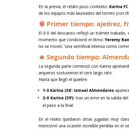
En la previa, el relato puso contexto:
Karina FC
de los equipos más laureados del torneo (con tí
🧠 Primer tiempo: ajedrez, fr
El 0-0 del descanso reflejó un trámite trabado,
momento que condicionó el ritmo:
Yeremy Ram
no se movió: “una semifinal intensa como corre
🔥 Segundo tiempo: Almendar
La segunda parte comenzó con Karina apretando 
arqueros sostuvieron el cero largo rato.
Hasta que llegó el quiebre:
1-0 Karina (56’:
Ismael Almendares
aparece 
2-0 Karina (59’):
tras un error en la salida d
el paso a la final.
En el relato quedaron otras jugadas muy clar
mencionó una ocasión increíble perdida en el se