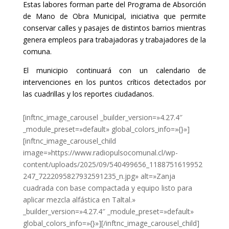
Estas labores forman parte del Programa de Absorción
de Mano de Obra Municipal, iniciativa que permite
conservar calles y pasajes de distintos barrios mientras
genera empleos para trabajadoras y trabajadores de la
comuna.
El municipio continuará con un calendario de
intervenciones en los puntos críticos detectados por
las cuadrillas y los reportes ciudadanos.
[inftnc_image_carousel _builder_version=»4.27.4″
_module_preset=»default» global_colors_info=»{}»]
[inftnc_image_carousel_child
image=»https://www.radiopulsocomunal.cl/wp-
content/uploads/2025/09/540499656_1188751619952
247_7222095827932591235_n.jpg» alt=»Zanja
cuadrada con base compactada y equipo listo para
aplicar mezcla alfástica en Taltal.»
_builder_version=»4.27.4″ _module_preset=»default»
global_colors_info=»{}»][/inftnc_image_carousel_child]