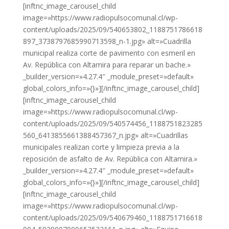
[inftnc_image_carousel_child
image=»https://www.radiopulsocomunal.cl/wp-
content/uploads/2025/09/540653802_1188751786618
897_3738797685990713598_n-1.jpg» alt=»Cuadrilla
municipal realiza corte de pavimento con esmeril en
Av. República con Altamira para reparar un bache.»
_builder_version=»4.27.4″ _module_preset=»default»
global_colors_info=»{}»][/inftnc_image_carousel_child]
[inftnc_image_carousel_child
image=»https://www.radiopulsocomunal.cl/wp-
content/uploads/2025/09/540574456_1188751823285
560_6413855661388457367_n.jpg» alt=»Cuadrillas
municipales realizan corte y limpieza previa a la
reposición de asfalto de Av. República con Altamira.»
_builder_version=»4.27.4″ _module_preset=»default»
global_colors_info=»{}»][/inftnc_image_carousel_child]
[inftnc_image_carousel_child
image=»https://www.radiopulsocomunal.cl/wp-
content/uploads/2025/09/540679460_1188751716618