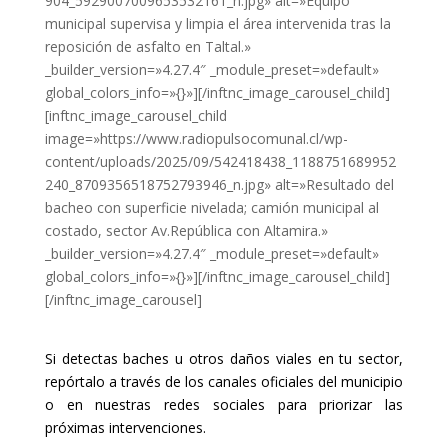
904_5929007009653532161_n.jpg» alt=»Equipo
municipal supervisa y limpia el área intervenida tras la
reposición de asfalto en Taltal.»
_builder_version=»4.27.4″ _module_preset=»default»
global_colors_info=»{}»][/inftnc_image_carousel_child]
[inftnc_image_carousel_child
image=»https://www.radiopulsocomunal.cl/wp-
content/uploads/2025/09/542418438_1188751689952
240_8709356518752793946_n.jpg» alt=»Resultado del
bacheo con superficie nivelada; camión municipal al
costado, sector Av.República con Altamira.»
_builder_version=»4.27.4″ _module_preset=»default»
global_colors_info=»{}»][/inftnc_image_carousel_child]
[/inftnc_image_carousel]
Si detectas baches u otros daños viales en tu sector,
repórtalo a través de los canales oficiales del municipio
o en nuestras redes sociales para priorizar las
próximas intervenciones.