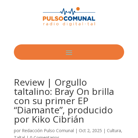
Review | Orgullo
taltalino: Bray On brilla
con su primer EP
“Diamante”, producido
por Kiko Cibrián
por
Redacción Pulso Comunal
|
Oct 2, 2025
|
Cultura
,
Taltal
|
0 Comentarios