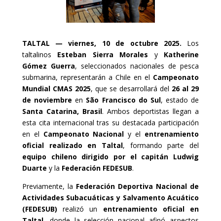
TALTAL — viernes, 10 de octubre 2025.
Los
taltalinos
Esteban Sierra Morales
y
Katherine
Gómez Guerra
, seleccionados nacionales de pesca
submarina, representarán a Chile en el
Campeonato
Mundial CMAS 2025
, que se desarrollará del
26 al 29
de noviembre
en
São Francisco do Sul
, estado de
Santa Catarina, Brasil
. Ambos deportistas llegan a
esta cita internacional tras su destacada participación
en el
Campeonato Nacional
y el
entrenamiento
oficial realizado en Taltal
, formando parte del
equipo chileno dirigido por el capitán Ludwig
Duarte
y la
Federación FEDESUB
.
Previamente, la
Federación Deportiva Nacional de
Actividades Subacuáticas y Salvamento Acuático
(FEDESUB)
realizó un
entrenamiento oficial en
Taltal
, donde la selección nacional afinó aspectos